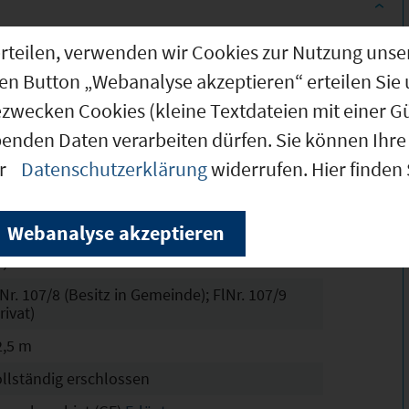
g erteilen, verwenden wir Cookies zur Nutzung u
.700 m²
den Button „Webanalyse akzeptieren“ erteilen Sie 
.700 m²
ezwecken Cookies (kleine Textdateien mit einer G
.700 m²
benden Daten verarbeiten dürfen. Sie können Ihre 
chtskräftig
er
Datenschutzerklärung
widerrufen. Hier finden
8
6
Webanalyse akzeptieren
3,5
Nr. 107/8 (Besitz in Gemeinde); FlNr. 107/9
rivat)
2,5 m
ollständig erschlossen