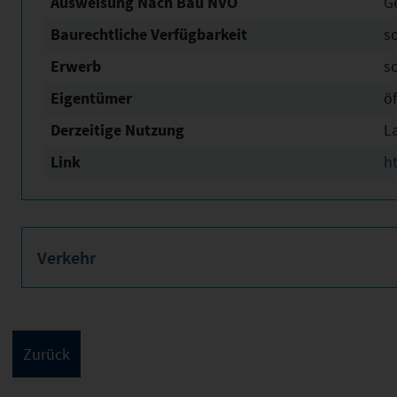
Ausweisung Nach Bau NVO
G
Baurechtliche Verfügbarkeit
s
Erwerb
s
Eigentümer
öf
Derzeitige Nutzung
L
Link
h
Verkehr