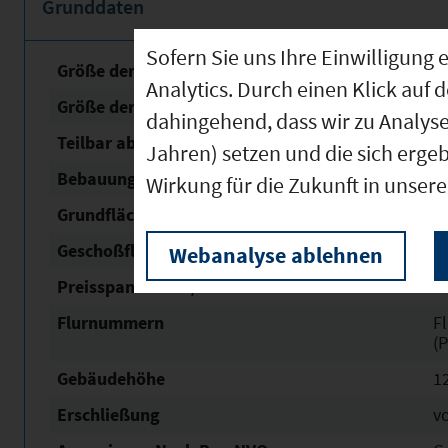
Grunddaten
Sofern Sie uns Ihre Einwilligun
Größe der unbebauten Fläche
6
Analytics. Durch einen Klick auf 
Größe der Fläche mit Baurecht
6
dahingehend, dass wir zu Analys
Teilbar ab
6
Jahren) setzen und die sich erge
Bebauungsplan Status
re
Wirkung für die Zukunft in unser
Grundflächen­zahl (GRZ)
0,
Geschoßflächen­zahl (GFZ)
1,
Webanalyse ablehnen
Preisspanne in € / m²
5
Flurnummern
Fl
(P
Gebäudehöhe
1
Erschließung
v