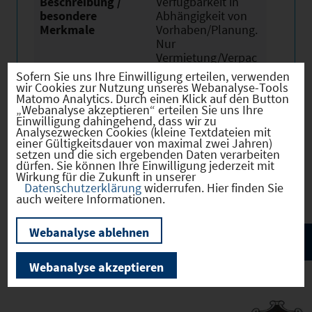
Beschreibung /
Verfügbarkeit in
besondere
Abhängigkeit von
Merkmale
Vorhaben/Planung.
Nur
Vermietung/Verpac
htung. Flächen
Sofern Sie uns Ihre Einwilligung erteilen, verwenden
stehen nicht zum
wir Cookies zur Nutzung unseres Webanalyse-Tools
Matomo Analytics. Durch einen Klick auf den Button
Verkauf.
„Webanalyse akzeptieren“ erteilen Sie uns Ihre
Einwilligung dahingehend, dass wir zu
Analysezwecken Cookies (kleine Textdateien mit
einer Gültigkeitsdauer von maximal zwei Jahren)
setzen und die sich ergebenden Daten verarbeiten
dürfen. Sie können Ihre Einwilligung jederzeit mit
Verkehr
Wirkung für die Zukunft in unserer
Datenschutzerklärung
widerrufen. Hier finden Sie
auch weitere Informationen.
Webanalyse ablehnen
Webanalyse akzeptieren