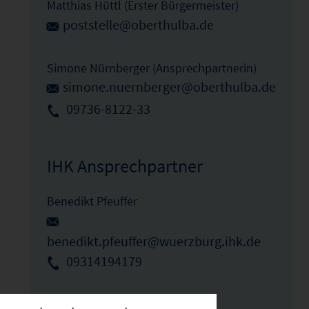
Matthias Hüttl (Erster Bürgermeister)
poststelle@oberthulba.de
Simone Nürnberger (Ansprechpartnerin)
simone.nuernberger@oberthulba.de
09736-8122-33
IHK Ansprechpartner
Benedikt Pfeuffer
benedikt.pfeuffer@wuerzburg.ihk.de
09314194179
Elka Ivanova