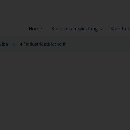
Home
Standortentwicklung
Standor
ulba
- 4 / Industriegebiet Reith