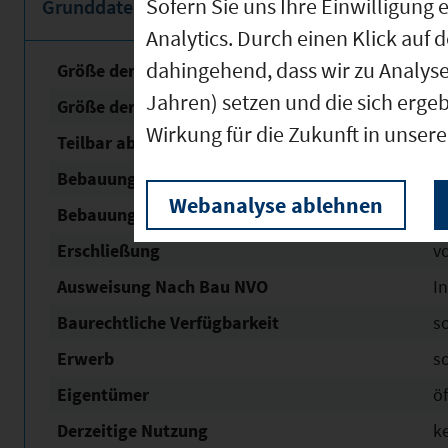
Sofern Sie uns Ihre Einwilligun
Grunddaten
Analytics. Durch einen Klick auf 
dahingehend, dass wir zu Analys
Größe der unbebauten Fläche
8
Jahren) setzen und die sich erge
Größe der Fläche mit Baurecht
4
Wirkung für die Zukunft in unser
Teilbar ab
1
Bebauungsplan Nr. / Name
Ind
Webanalyse ablehnen
Bebauungsplan Status
re
Erschließung
v
Ausweisung Nach Bau NVO
In
Baurechtliche Verfügbarkeit
s
Erwerb
s
Eigentümer
öf
Derzeitige Nutzung
k