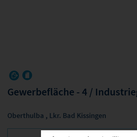
Gewerbefläche - 4 / Industrie
Oberthulba
,
Lkr. Bad Kissingen