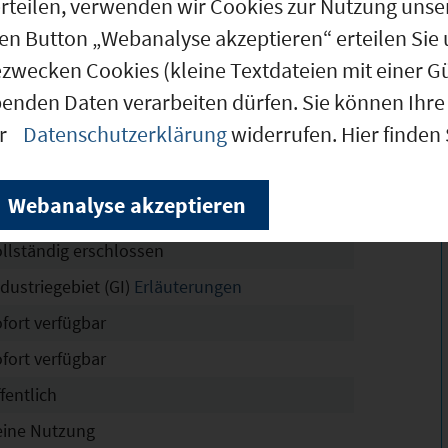
g erteilen, verwenden wir Cookies zur Nutzung u
den Button „Webanalyse akzeptieren“ erteilen Sie 
ezwecken Cookies (kleine Textdateien mit einer G
.400 m²
benden Daten verarbeiten dürfen. Sie können Ihre 
4.500 m²
er
Datenschutzerklärung
widerrufen. Hier finden
 m²
ustriegebiet Reith
Webanalyse akzeptieren
chtskräftig
ollständig erschlossen
dustriegebiet (GI)
Erläuterungen
ofort verfügbar
ofort verfügbar
fentlich
eine Nutzung