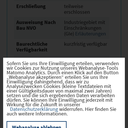
Erschließung
teilweise
erschlossen
Ausweisung Nach
Industriegebiet mit
Bau NVO
Einschränkungen
(GIe)
Erläuterungen
Baurechtliche
kurzfristig verfügbar
Verfügbarkeit
Erwerb
sofort verfügbar
Sofern Sie uns Ihre Einwilligung erteilen, verwenden
wir Cookies zur Nutzung unseres Webanalyse-Tools
Eigentümer
öffentlich und
Matomo Analytics. Durch einen Klick auf den Button
privat
„Webanalyse akzeptieren“ erteilen Sie uns Ihre
Einwilligung dahingehend, dass wir zu
Derzeitige Nutzung
Land- oder
Analysezwecken Cookies (kleine Textdateien mit
einer Gültigkeitsdauer von maximal zwei Jahren)
Fortwirtschaftlich
setzen und die sich ergebenden Daten verarbeiten
dürfen. Sie können Ihre Einwilligung jederzeit mit
Beschreibung /
Das
Wirkung für die Zukunft in unserer
besondere
Bebauungsplanauf
Datenschutzerklärung
widerrufen. Hier finden Sie
Merkmale
stellungverfahren
auch weitere Informationen.
ist abgeschlossen.
Der Bebauungsplan
Webanalyse ablehnen