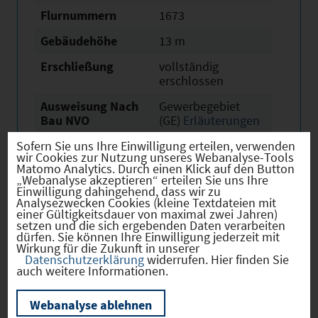
Flurnummern
1673
Gebäudehöhe
13 m
Erschließung
vollständig
erschlossen
Ausweisung Nach
Gewerbegebiet
Bau NVO
(GE)
Erläuterungen
Sofern Sie uns Ihre Einwilligung erteilen, verwenden
Baurechtliche
kurzfristig verfügbar
wir Cookies zur Nutzung unseres Webanalyse-Tools
Verfügbarkeit
Matomo Analytics. Durch einen Klick auf den Button
„Webanalyse akzeptieren“ erteilen Sie uns Ihre
Erwerb
kurzfristig verfügbar
Einwilligung dahingehend, dass wir zu
Analysezwecken Cookies (kleine Textdateien mit
Eigentümer
öffentlich
einer Gültigkeitsdauer von maximal zwei Jahren)
setzen und die sich ergebenden Daten verarbeiten
dürfen. Sie können Ihre Einwilligung jederzeit mit
Derzeitige Nutzung
Land- oder
Wirkung für die Zukunft in unserer
Fortwirtschaftlich
Datenschutzerklärung
widerrufen. Hier finden Sie
auch weitere Informationen.
Webanalyse ablehnen