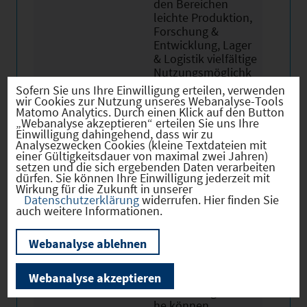
den Bereichen
leichte Produktion,
Forschung &
Entwicklung, Lager
& Logistik vielfältige
Nutzungsmöglichk
eiten. Wir bieten
Sofern Sie uns Ihre Einwilligung erteilen, verwenden
damit
wir Cookies zur Nutzung unseres Webanalyse-Tools
Matomo Analytics. Durch einen Klick auf den Button
Unternehmen und
„Webanalyse akzeptieren“ erteilen Sie uns Ihre
Mitarbeitern Raum
Einwilligung dahingehend, dass wir zu
zum Arbeiten und
Analysezwecken Cookies (kleine Textdateien mit
Kommunizieren –
einer Gültigkeitsdauer von maximal zwei Jahren)
setzen und die sich ergebenden Daten verarbeiten
Raum fürs
dürfen. Sie können Ihre Einwilligung jederzeit mit
Miteinander. Die
Wirkung für die Zukunft in unserer
flexiblen
Datenschutzerklärung
widerrufen. Hier finden Sie
Neubauhallen
auch weitere Informationen.
werden in
mehreren
Webanalyse ablehnen
Bauabschnitten
realisiert,
Webanalyse akzeptieren
individuelle
Ausstattungswünsc
he können