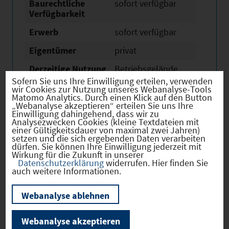
Baurechtliche
sofort verfügbar
Verfügbarkeit
Erwerb
sofort verfügbar
Eigentümer
privat
Derzeitige Nutzung
Betriebsgelände
Sofern Sie uns Ihre Einwilligung erteilen, verwenden
Beschreibung /
Ansprechpartner:
wir Cookies zur Nutzung unseres Webanalyse-Tools
besondere
Key Account
Matomo Analytics. Durch einen Klick auf den Button
„Webanalyse akzeptieren“ erteilen Sie uns Ihre
Merkmale
Manager Christian
Einwilligung dahingehend, dass wir zu
Eichner InfraServ
Analysezwecken Cookies (kleine Textdateien mit
GmbH & Co.
einer Gültigkeitsdauer von maximal zwei Jahren)
Gendorf KG,
setzen und die sich ergebenden Daten verarbeiten
dürfen. Sie können Ihre Einwilligung jederzeit mit
christian.eichner@i
Wirkung für die Zukunft in unserer
nfraserv.gendorf.de
Datenschutzerklärung
widerrufen. Hier finden Sie
Tel. +49 8679 7-
auch weitere Informationen.
4623
Webanalyse ablehnen
Webanalyse akzeptieren