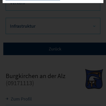
Verkehr
Infrastruktur
Burgkirchen an der Alz
(09171113)
Zum Profil