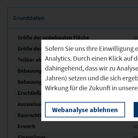
Grunddaten
Größe der unbebauten Fläche
1
Sofern Sie uns Ihre Einwilligun
Größe der Fläche mit Baurecht
1
Analytics. Durch einen Klick auf 
Teilbar ab
3
dahingehend, dass wir zu Analys
Bebauungsplan Nr. / Name
Ind
Jahren) setzen und die sich erge
Bebauungsplan Status
§
Wirkung für die Zukunft in unser
Erschließung
v
Ausweisung Nach Bau NVO
In
Webanalyse ablehnen
Baurechtliche Verfügbarkeit
s
Erwerb
s
Eigentümer
pr