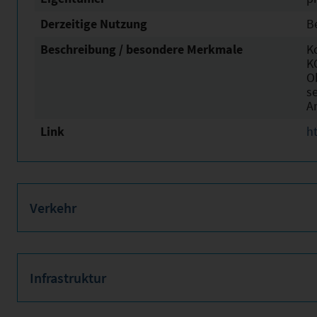
Derzeitige Nutzung
B
Beschreibung / besondere Merkmale
K
K
O
s
A
Link
h
Verkehr
Infrastruktur