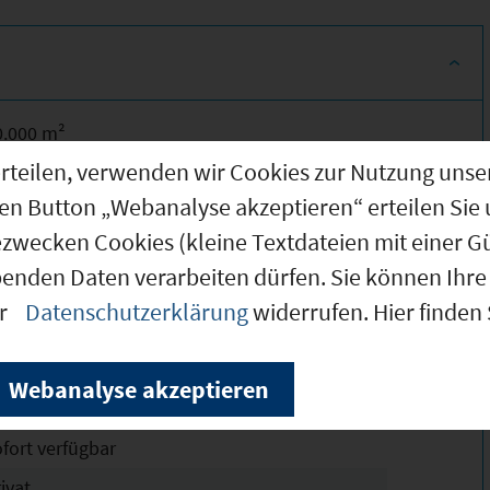
0.000 m²
g erteilen, verwenden wir Cookies zur Nutzung u
0.000 m²
den Button „Webanalyse akzeptieren“ erteilen Sie 
.000 m²
ezwecken Cookies (kleine Textdateien mit einer G
ustrie Center Obernburg (Erlenbach)
benden Daten verarbeiten dürfen. Sie können Ihre 
35 BauGB
er
Datenschutzerklärung
widerrufen. Hier finden
ollständig erschlossen
dustriegebiet (GI)
Erläuterungen
Webanalyse akzeptieren
ofort verfügbar
ofort verfügbar
ivat