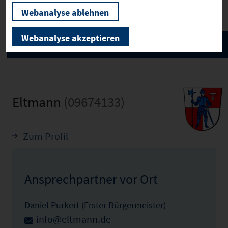
Webanalyse ablehnen
Webanalyse akzeptieren
Eltmann
(09674133)
Zum Profil
Ansprechpartner vor Ort
Daniel Purkert (Erster Bürgermeister)
info@eltmann.de