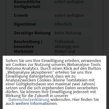
Baurechtliche
sofort verfügbar
Verfügbarkeit
Erwerb
sofort verfügbar
Eigentümer
öffentlich
Derzeitige Nutzung
keine Nutzung
Beschreibung /
Teilbarkeit
besondere
abhängig von
Merkmale
Bedarf und
Restfläche.
Sofern Sie uns Ihre Einwilligung erteilen, verwenden
wir Cookies zur Nutzung unseres Webanalyse-Tools
Matomo Analytics. Durch einen Klick auf den Button
„Webanalyse akzeptieren“ erteilen Sie uns Ihre
Einwilligung dahingehend, dass wir zu
Analysezwecken Cookies (kleine Textdateien mit
Verkehr
einer Gültigkeitsdauer von maximal zwei Jahren)
setzen und die sich ergebenden Daten verarbeiten
dürfen. Sie können Ihre Einwilligung jederzeit mit
Wirkung für die Zukunft in unserer
Datenschutzerklärung
widerrufen. Hier finden Sie
auch weitere Informationen.
Infrastruktur