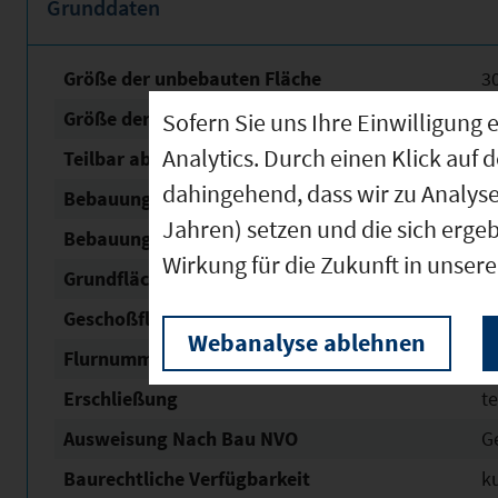
Grunddaten
Größe der unbebauten Fläche
3
Größe der Fläche mit Baurecht
3
Sofern Sie uns Ihre Einwilligun
Analytics. Durch einen Klick auf 
Teilbar ab
3
dahingehend, dass wir zu Analys
Bebauungsplan Nr. / Name
Que
Jahren) setzen und die sich erge
Bebauungsplan Status
in
Wirkung für die Zukunft in unser
Grundflächen­zahl (GRZ)
0,
Geschoßflächen­zahl (GFZ)
1,
Webanalyse ablehnen
Flurnummern
4
Erschließung
t
Ausweisung Nach Bau NVO
G
Baurechtliche Verfügbarkeit
ku