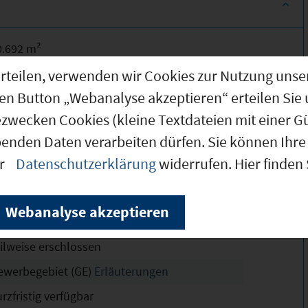
0.692 m²
0.692 m²
g erteilen, verwenden wir Cookies zur Nutzung u
den Button „Webanalyse akzeptieren“ erteilen Sie 
0.692 m²
ezwecken Cookies (kleine Textdateien mit einer G
renteich
benden Daten verarbeiten dürfen. Sie können Ihre 
 Aufstellung
er
Datenschutzerklärung
widerrufen. Hier finden
8
6
Webanalyse akzeptieren
958/0
eilweise erschlossen
ewerbegebiet (GE)
Erläuterungen
rzfristig verfügbar