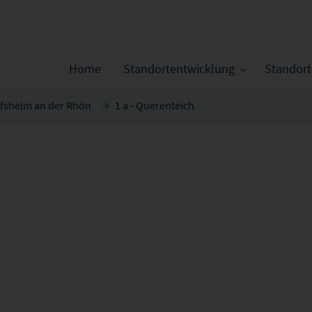
Home
Standortentwicklung
Standor
fsheim an der Rhön
1 a - Querenteich