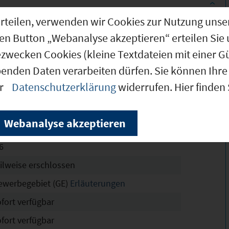
g erteilen, verwenden wir Cookies zur Nutzung u
.500 m²
den Button „Webanalyse akzeptieren“ erteilen Sie 
ezwecken Cookies (kleine Textdateien mit einer G
.000 m²
benden Daten verarbeiten dürfen. Sie können Ihre 
 m²
er
Datenschutzerklärung
widerrufen. Hier finden
se Wiesen
chtskräftig
Webanalyse akzeptieren
8
6
eilweise erschlossen
ewerbegebiet (GE)
Erläuterungen
ofort verfügbar
ofort verfügbar