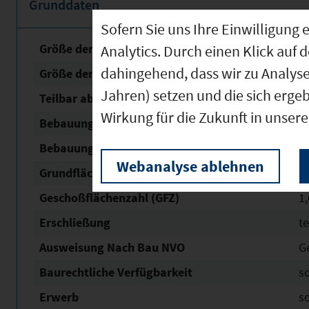
Grunddaten
Sofern Sie uns Ihre Einwilligun
Größe der unbebauten Fläche
8
Analytics. Durch einen Klick auf 
dahingehend, dass wir zu Analys
Größe der Fläche mit Baurecht
7
Jahren) setzen und die sich erge
Teilbar ab
1
Wirkung für die Zukunft in unser
Bebauungsplan Nr. / Name
Nas
Bebauungsplan Status
re
Webanalyse ablehnen
Grundflächen­zahl (GRZ)
0,
Geschoßflächen­zahl (GFZ)
1,
Erschließung
t
Ausweisung Nach Bau NVO
G
Baurechtliche Verfügbarkeit
s
Erwerb
s