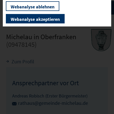
Webanalyse ablehnen
Webanalyse akzeptieren
Michelau in Oberfranken
(09478145)
Zum Profil
Ansprechpartner vor Ort
Andreas Robisch (Erster Bürgermeister)
rathaus@gemeinde-michelau.de