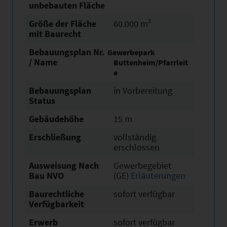
unbebauten Fläche
Größe der Fläche
60.000 m²
mit Baurecht
Bebauungsplan Nr.
Gewerbepark
/ Name
Buttenheim/Pfarrleit
e
Bebauungsplan
in Vorbereitung
Status
Gebäudehöhe
15 m
Erschließung
vollständig
erschlossen
Ausweisung Nach
Gewerbegebiet
Bau NVO
(GE)
Erläuterungen
Baurechtliche
sofort verfügbar
Verfügbarkeit
Erwerb
sofort verfügbar