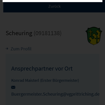
Scheuring
(09181138)
Zum Profil
Ansprechpartner vor Ort
Konrad Maisterl (Erster Bürgermeister)
Buergermeister.Scheuring@vgprittriching.de