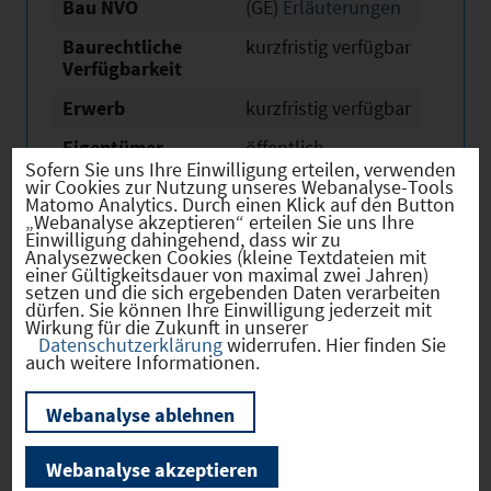
Bau NVO
(GE)
Erläuterungen
Baurechtliche
kurzfristig verfügbar
Verfügbarkeit
Erwerb
kurzfristig verfügbar
Eigentümer
öffentlich
Sofern Sie uns Ihre Einwilligung erteilen, verwenden
Derzeitige Nutzung
keine Nutzung
wir Cookies zur Nutzung unseres Webanalyse-Tools
Matomo Analytics. Durch einen Klick auf den Button
„Webanalyse akzeptieren“ erteilen Sie uns Ihre
Einwilligung dahingehend, dass wir zu
Analysezwecken Cookies (kleine Textdateien mit
einer Gültigkeitsdauer von maximal zwei Jahren)
setzen und die sich ergebenden Daten verarbeiten
Verkehr
dürfen. Sie können Ihre Einwilligung jederzeit mit
Wirkung für die Zukunft in unserer
Datenschutzerklärung
widerrufen. Hier finden Sie
auch weitere Informationen.
Infrastruktur
Webanalyse ablehnen
Webanalyse akzeptieren