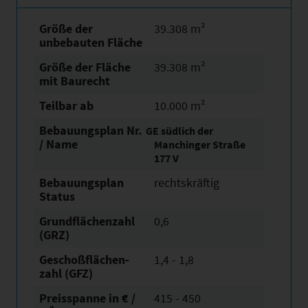
Größe der
39.308 m²
unbebauten Fläche
Größe der Fläche
39.308 m²
mit Baurecht
Teilbar ab
10.000 m²
Bebauungsplan Nr.
GE südlich der
/ Name
Manchinger Straße
177 V
Bebauungsplan
rechtskräftig
Status
Grundflächen­zahl
0,6
(GRZ)
Geschoßflächen­
1,4 - 1,8
zahl (GFZ)
Preisspanne in € /
415 - 450