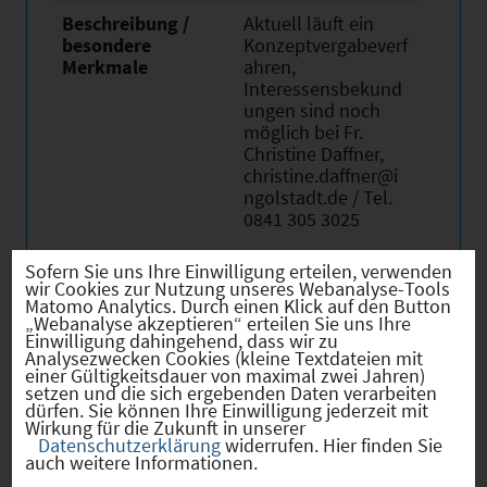
Beschreibung /
Aktuell läuft ein
besondere
Konzeptvergabeverf
Merkmale
ahren,
Interessensbekund
ungen sind noch
möglich bei Fr.
Christine Daffner,
christine.daffner@i
ngolstadt.de / Tel.
0841 305 3025
Sofern Sie uns Ihre Einwilligung erteilen, verwenden
wir Cookies zur Nutzung unseres Webanalyse-Tools
Matomo Analytics. Durch einen Klick auf den Button
„Webanalyse akzeptieren“ erteilen Sie uns Ihre
Verkehr
Einwilligung dahingehend, dass wir zu
Analysezwecken Cookies (kleine Textdateien mit
einer Gültigkeitsdauer von maximal zwei Jahren)
setzen und die sich ergebenden Daten verarbeiten
dürfen. Sie können Ihre Einwilligung jederzeit mit
Wirkung für die Zukunft in unserer
Infrastruktur
Datenschutzerklärung
widerrufen. Hier finden Sie
auch weitere Informationen.