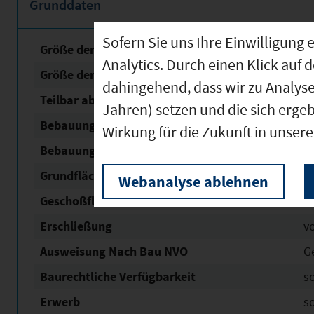
Grunddaten
Sofern Sie uns Ihre Einwilligun
Größe der unbebauten Fläche
5
Analytics. Durch einen Klick auf 
Größe der Fläche mit Baurecht
3
dahingehend, dass wir zu Analys
Teilbar ab
1
Jahren) setzen und die sich erge
Bebauungsplan Nr. / Name
GE 
Wirkung für die Zukunft in unser
Bebauungsplan Status
re
Grundflächen­zahl (GRZ)
0,
Webanalyse ablehnen
Geschoßflächen­zahl (GFZ)
1
Erschließung
v
Ausweisung Nach Bau NVO
G
Baurechtliche Verfügbarkeit
s
Erwerb
s