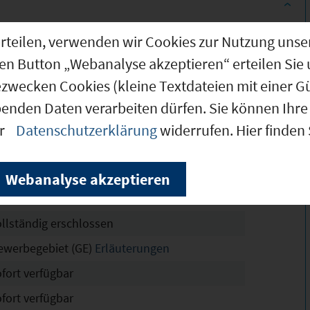
g erteilen, verwenden wir Cookies zur Nutzung u
.900 m²
den Button „Webanalyse akzeptieren“ erteilen Sie 
6.964 m²
ezwecken Cookies (kleine Textdateien mit einer G
.000 m²
benden Daten verarbeiten dürfen. Sie können Ihre 
Haidhof-Au
er
Datenschutzerklärung
widerrufen. Hier finden
chtskräftig
6
Webanalyse akzeptieren
ollständig erschlossen
ewerbegebiet (GE)
Erläuterungen
ofort verfügbar
ofort verfügbar