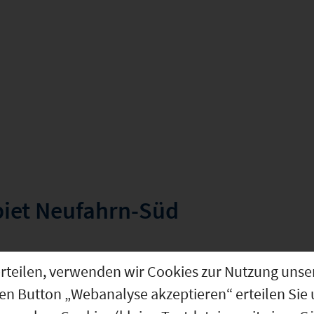
biet Neufahrn-Süd
t
g erteilen, verwenden wir Cookies zur Nutzung u
den Button „Webanalyse akzeptieren“ erteilen Sie 