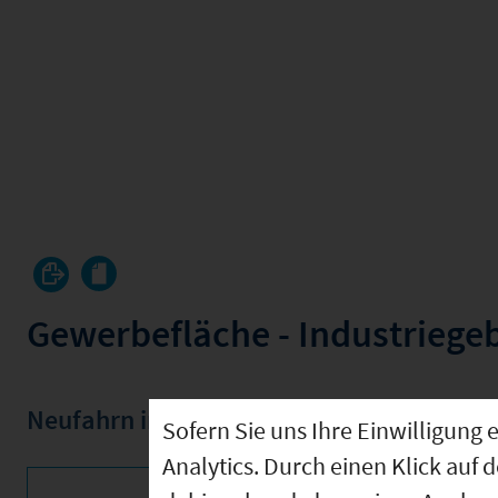
Gewerbefläche - Industriege
Neufahrn in Niederbayern
,
Lkr. Landshu
Sofern Sie uns Ihre Einwilligun
Analytics. Durch einen Klick auf 