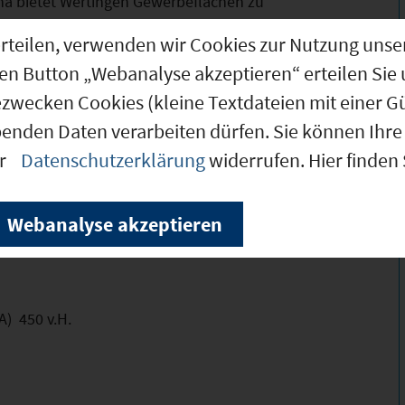
ha bietet Wertingen Gewerbeflächen zu
g erteilen, verwenden wir Cookies zur Nutzung u
den Button „Webanalyse akzeptieren“ erteilen Sie 
ohnstadt mit einer ausgezeichneten
ezwecken Cookies (kleine Textdateien mit einer G
ine Kreisklinik, das Grüne Zentrum der
benden Daten verarbeiten dürfen. Sie können Ihre 
Gastronomie und eine Vielzahl von Museen
er
Datenschutzerklärung
widerrufen. Hier finden
Webanalyse akzeptieren
A) 450 v.H.