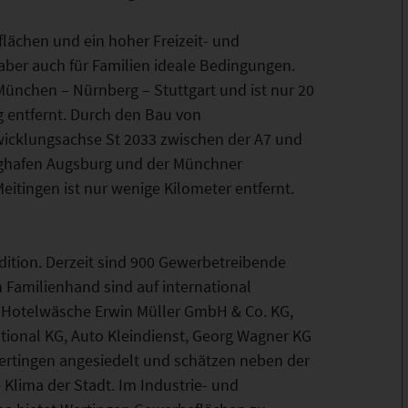
flächen und ein hoher Freizeit- und
aber auch für Familien ideale Bedingungen.
München – Nürnberg – Stuttgart und ist nur 20
entfernt. Durch den Bau von
twicklungsachse St 2033 zwischen der A7 und
ughafen Augsburg und der Münchner
eitingen ist nur wenige Kilometer entfernt.
dition. Derzeit sind 900 Gewerbetreibende
in Familienhand sind auf international
n Hotelwäsche Erwin Müller GmbH & Co. KG,
tional KG, Auto Kleindienst, Georg Wagner KG
ertingen angesiedelt und schätzen neben der
Klima der Stadt. Im Industrie- und