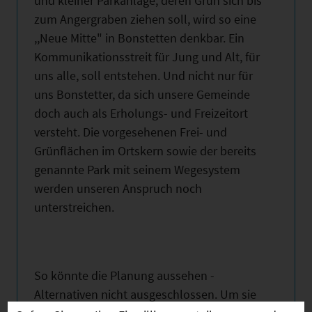
und kleiner Parkanlage, deren Grün sich bis
zum Angergraben ziehen soll, wird so eine
,,Neue Mitte" in Bonstetten denkbar. Ein
Kommunikationsstreit für Jung und Alt, für
uns alle, soll entstehen. Und nicht nur für
uns Bonstetter, da sich unsere Gemeinde
doch auch als Erholungs- und Freizeitort
versteht. Die vorgesehenen Frei- und
Grünflächen im Ortskern sowie der bereits
genannte Park mit seinem Wegesystem
werden unseren Anspruch noch
unterstreichen.
So könnte die Planung aussehen -
Alternativen nicht ausgeschlossen. Um sie