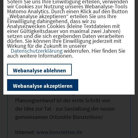
zu verwirklichen, bedarf es jedoch
Sofern Sie uns Ihre Einwilligung erteilen, verwenden
wir Cookies zur Nutzung unseres Webanalyse-Tools
gemeinsamer Anstrengungen. Die
Matomo Analytics. Durch einen Klick auf den Button
„Webanalyse akzeptieren“ erteilen Sie uns Ihre
Bürgerinnen und Bürger von Bonstetten
Einwilligung dahingehend, dass wir zu
sind dabei ebenso gefordert wie Investoren
Analysezwecken Cookies (kleine Textdateien mit
einer Gültigkeitsdauer von maximal zwei Jahren)
und Planer. Und auch der Staat wird uns auf
setzen und die sich ergebenden Daten verarbeiten
dürfen. Sie können Ihre Einwilligung jederzeit mit
dem Wege einer zukunftsorientierten
Wirkung für die Zukunft in unserer
Ortsentwicklung helfen. Noch ist alles
Datenschutzerklärung
widerrufen. Hier finden Sie
auch weitere Informationen.
Vision. Dass diese Vorstellungen nicht
innerhalb von wenigen Jahren Wirklichkeit
Webanalyse ablehnen
werden können, darüber müssen wir uns im
Klaren sein. Aber: Am Anfang steht immer
Webanalyse akzeptieren
eine Idee! Und der vorliegende
Planungsentwurf ist der erste Schritt von
der Idee zur Tat - zur Gestaltung der neuen
gemeinsamen Ortsmitte Bonstettens!
Internet:
www.bonstetten.de