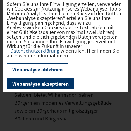
Sofern Sie uns Ihre Einwilligung erteilen, verwenden
Photovoltaikanlagen sowie
wir Cookies zur Nutzung unseres Webanalyse-Tools
Blockheizkraftwerken erzeugen die
Matomo Analytics. Durch einen Klick auf den Button
Bürgerinnen und Bürger und die Gemeinde
„Webanalyse akzeptieren“ erteilen Sie uns Ihre
Einwilligung dahingehend, dass wir zu
mittlerweile mehr Strom, als sie selbst
Analysezwecken Cookies (kleine Textdateien mit
verbrauchen können.
einer Gültigkeitsdauer von maximal zwei Jahren)
setzen und die sich ergebenden Daten verarbeiten
dürfen. Sie können Ihre Einwilligung jederzeit mit
Wirkung für die Zukunft in unserer
Rathaus
Datenschutzerklärung
widerrufen. Hier finden Sie
auch weitere Informationen.
Der Sitz der Verwaltung ist ein
herrschaftliches Wohn- und
Webanalyse ablehnen
Verwaltungsgebäude aus dem Jahr 1718.
Zwischen 2000 und 2005 sanierte und
Webanalyse akzeptieren
erweiterte man das Rathaus umfassend.
Seitdem bietet Wilhermsdorf seinen
Bürgern ein modernes Verwaltungsgebäude
sowie ein Bürgerhaus mit großzügiger
Bücherei und Bürgersaal.