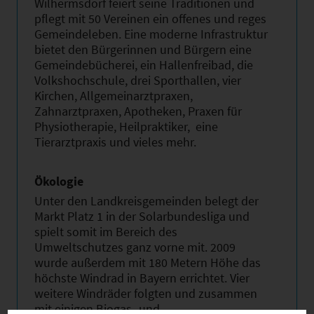
Wilhermsdorf feiert seine Traditionen und
pflegt mit 50 Vereinen ein offenes und reges
Gemeindeleben. Eine moderne Infrastruktur
bietet den Bürgerinnen und Bürgern eine
Gemeindebücherei, ein Hallenfreibad, die
Volkshochschule, drei Sporthallen, vier
Kirchen, Allgemeinarztpraxen,
Zahnarztpraxen, Apotheken, Praxen für
Physiotherapie, Heilpraktiker, eine
Tierarztpraxis und vieles mehr.
Ökologie
Unter den Landkreisgemeinden belegt der
Markt Platz 1 in der Solarbundesliga und
spielt somit im Bereich des
Umweltschutzes ganz vorne mit. 2009
wurde außerdem mit 180 Metern Höhe das
höchste Windrad in Bayern errichtet. Vier
weitere Windräder folgten und zusammen
mit einigen Biogas- und