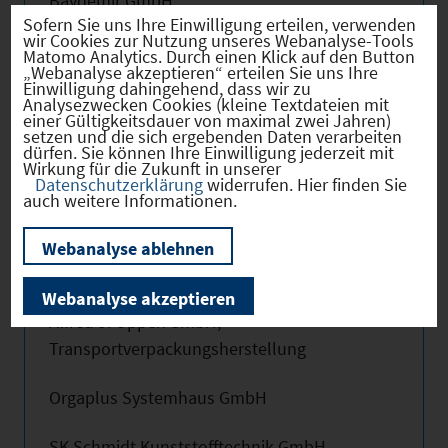
Baydemir GmbH
Sofern Sie uns Ihre Einwilligung erteilen, verwenden
wir Cookies zur Nutzung unseres Webanalyse-Tools
Doctor Eckstein® Biokosmetik
Matomo Analytics. Durch einen Klick auf den Button
„Webanalyse akzeptieren“ erteilen Sie uns Ihre
Einwilligung dahingehend, dass wir zu
G.A. Glafey, Hersteller von Lichten
Analysezwecken Cookies (kleine Textdateien mit
einer Gültigkeitsdauer von maximal zwei Jahren)
setzen und die sich ergebenden Daten verarbeiten
Graphite Materials GmbH
dürfen. Sie können Ihre Einwilligung jederzeit mit
Wirkung für die Zukunft in unserer
Datenschutzerklärung
widerrufen. Hier finden Sie
Hans Rohr Hoch-, Tief- und Stahlbetonbau
auch weitere Informationen.
GmbH
Webanalyse ablehnen
Hegutechnik GmbH
Webanalyse akzeptieren
Alfred J. Oppek GmbH,
Transportverpackungsherstellung
Orgaplus Systemhaus GmbH
SK Schmidt Kunststofftechnik GmbH