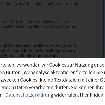
chaffung von Arbeitsplätzen überaus wichtig
für die Wirtschaft gute und gewachsene
utschlands mit optimaler Infrastruktur und
r überschaubaren Größe, einer aktiven und
ndlichen und flexiblen Verwaltung waren in
e Kriterien für die Standortwahl.
g erteilen, verwenden wir Cookies zur Nutzung u
 sowohl optimale infrastrukturelle
den Button „Webanalyse akzeptieren“ erteilen Sie 
 gefördert und die Lebensqualität auf hohem
ezwecken Cookies (kleine Textdateien mit einer G
benden Daten verarbeiten dürfen. Sie können Ihre 
chaftsplanung hat das Ziel, die
er
Datenschutzerklärung
widerrufen. Hier finden
hmensansiedlung zu sichern und zu fördern.