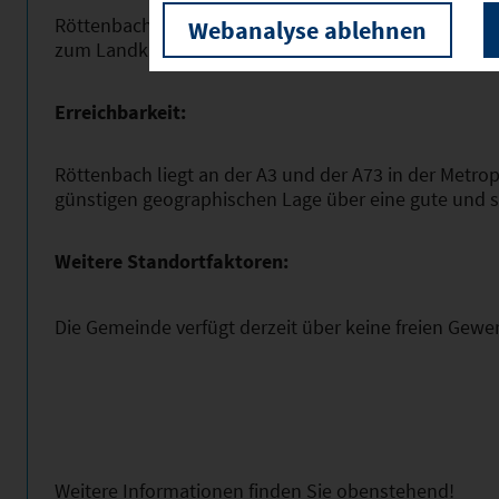
Röttenbach hat heute ca. 4.900 Einwohner sowie ei
Webanalyse ablehnen
zum Landkreis Erlangen-Höchstadt.
Erreichbarkeit:
Röttenbach liegt an der A3 und der A73 in der Metro
günstigen geographischen Lage über eine gute und 
Weitere Standortfaktoren:
Die Gemeinde verfügt derzeit über keine freien Gewe
Weitere Informationen finden Sie obenstehend!