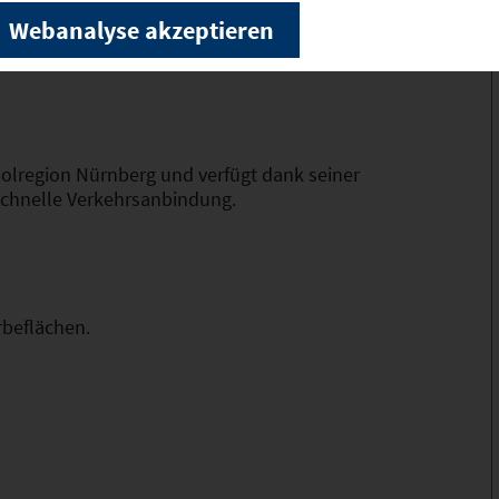
ne Gemarkungsfläche von 775 ha und gehört
Webanalyse akzeptieren
polregion Nürnberg und verfügt dank seiner
schnelle Verkehrsanbindung.
rbeflächen.