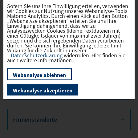
Sofern Sie uns Ihre Einwilligung erteilen, verwenden
Hebesätze
wir Cookies zur Nutzung unseres Webanalyse-Tools
Matomo Analytics. Durch einen Klick auf den Button
„Webanalyse akzeptieren“ erteilen Sie uns Ihre
Einwilligung dahingehend, dass wir zu
Gewerbest
2026
440 *
Analysezwecken Cookies (kleine Textdateien mit
euerhebes
einer Gültigkeitsdauer von maximal zwei Jahren)
atz
setzen und die sich ergebenden Daten verarbeiten
dürfen. Sie können Ihre Einwilligung jederzeit mit
Wirkung für die Zukunft in unserer
Hebesatz
2026
625 *
Datenschutzerklärung
widerrufen. Hier finden Sie
der
auch weitere Informationen.
Grundsteu
er B
Webanalyse ablehnen
* Aktueller Stand gemäß Meldung der
Kommune
Webanalyse akzeptieren
Firmenstandorte