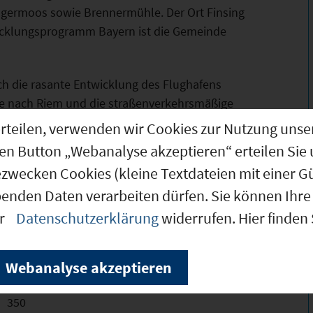
ingermoos sowie Brennermühle. Der Ort Finsing
wicklungsprogramm Bayern ist die Gemeinde
rch die rasante Entwicklung des Flughafens
se nach Riem und die straßenverkehrsmäßige
Bedeutung gewonnen hat und mittlerweile
g erteilen, verwenden wir Cookies zur Nutzung u
twicklungsachse geworden ist. Ein Großteil
den Button „Webanalyse akzeptieren“ erteilen Sie 
werverkehr verlaufen auf der St 2082 zwischen
ezwecken Cookies (kleine Textdateien mit einer G
benden Daten verarbeiten dürfen. Sie können Ihre 
er
Datenschutzerklärung
widerrufen. Hier finden
Webanalyse akzeptieren
350