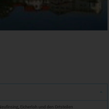
Neufinsing, Eicherloh und den Ortsteilen