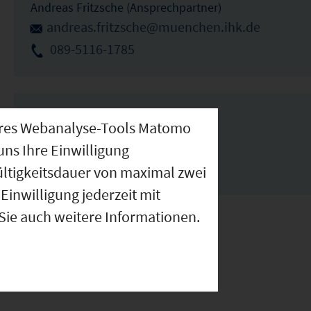
Andreas Fritzsche (Ansprechpartner)
andreas.fritzsche@muenchen.ihk.de
089-5116-1785
Links
nseres Webanalyse-Tools Matomo
uns Ihre Einwilligung
www.finsing.de
ültigkeitsdauer von maximal zwei
Einwilligung jederzeit mit
 Sie auch weitere Informationen.