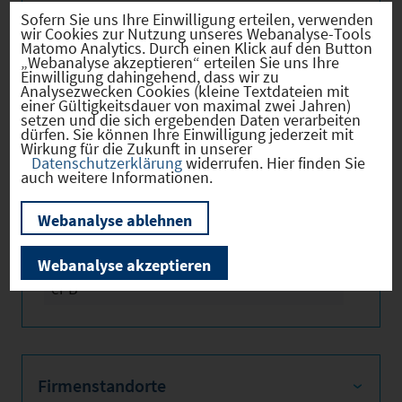
Informationen!
Sofern Sie uns Ihre Einwilligung erteilen, verwenden
wir Cookies zur Nutzung unseres Webanalyse-Tools
Matomo Analytics. Durch einen Klick auf den Button
„Webanalyse akzeptieren“ erteilen Sie uns Ihre
Einwilligung dahingehend, dass wir zu
Analysezwecken Cookies (kleine Textdateien mit
einer Gültigkeitsdauer von maximal zwei Jahren)
Hebesätze
setzen und die sich ergebenden Daten verarbeiten
dürfen. Sie können Ihre Einwilligung jederzeit mit
Wirkung für die Zukunft in unserer
Datenschutzerklärung
widerrufen. Hier finden Sie
Gewerbest
2024
310
auch weitere Informationen.
euerhebes
atz
Webanalyse ablehnen
Hebesatz
2024
420
der
Webanalyse akzeptieren
Grundsteu
er B
Firmenstandorte