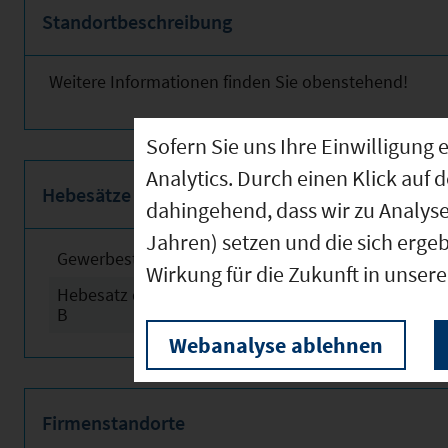
Standortbeschreibung
Weitere Informationen finden Sie obenstehend!
Sofern Sie uns Ihre Einwilligun
Analytics. Durch einen Klick auf 
Hebesätze
dahingehend, dass wir zu Analys
Jahren) setzen und die sich erge
Gewerbesteuerhebesatz
2024
Wirkung für die Zukunft in unser
Hebesatz der Grundsteuer
2024
B
Webanalyse ablehnen
Firmenstandorte