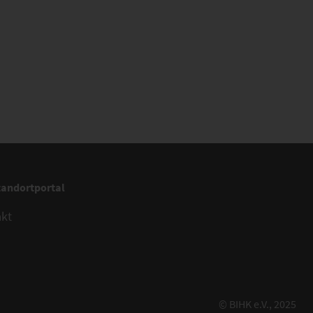
tandortportal
akt
© BIHK e.V., 2025