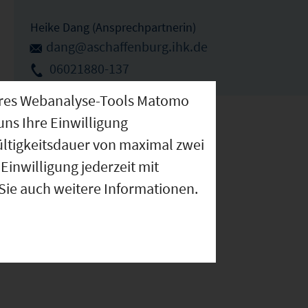
Heike Dang (Ansprechpartnerin)
dang@aschaffenburg.ihk.de
06021880-137
nseres Webanalyse-Tools Matomo
uns Ihre Einwilligung
ültigkeitsdauer von maximal zwei
Einwilligung jederzeit mit
 Sie auch weitere Informationen.