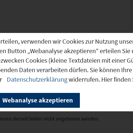
sische Fremdenverkehrsgemeinde der
g erteilen, verwenden wir Cookies zur Nutzung u
zahlreiche Handwerks- und
den Button „Webanalyse akzeptieren“ erteilen Sie 
wartete wirtschaftliche Akteure: Die im
ezwecken Cookies (kleine Textdateien mit einer G
ing International GmbH & Co KG ist mit
benden Daten verarbeiten dürfen. Sie können Ihre 
m Tourismus- und Reisebereich. Die
er
Datenschutzerklärung
widerrufen. Hier finden
logistik GmbH ist Nordbayerns größtes
nd mehr als 300 Mitarbeitern. Mit dem
undsdorf steht das einzige Vier-Sterne-Haus
Webanalyse akzeptieren
bach.
nnen derzeit leider nicht angeboten werden.