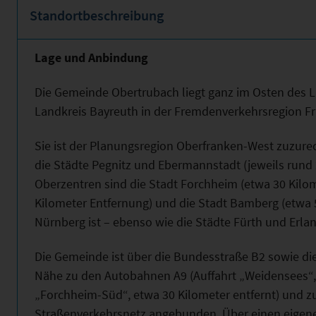
Standortbeschreibung
Lage und Anbindung
Die Gemeinde Obertrubach liegt ganz im Osten des 
Landkreis Bayreuth in der Fremdenverkehrsregion F
Sie ist der Planungsregion Oberfranken-West zuzure
die Städte Pegnitz und Ebermannstadt (jeweils rund
Oberzentren sind die Stadt Forchheim (etwa 30 Kilom
Kilometer Entfernung) und die Stadt Bamberg (etwa 
Nürnberg ist – ebenso wie die Städte Fürth und Erlan
Die Gemeinde ist über die Bundesstraße B2 sowie di
Nähe zu den Autobahnen A9 (Auffahrt „Weidensees“, 
„Forchheim-Süd“, etwa 30 Kilometer entfernt) und z
Straßenverkehrsnetz angebunden. Über einen eigene