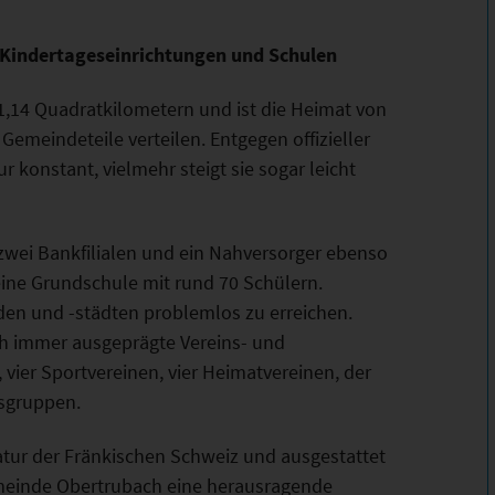
 Kindertageseinrichtungen und Schulen
,14 Quadratkilometern und ist die Heimat von
 Gemeindeteile verteilen. Entgegen offizieller
r konstant, vielmehr steigt sie sogar leicht
zwei Bankfilialen und ein Nahversorger ebenso
eine Grundschule mit rund 70 Schülern.
en und -städten problemlos zu erreichen.
ch immer ausgeprägte Vereins- und
 vier Sportvereinen, vier Heimatvereinen, der
sgruppen.
ur der Fränkischen Schweiz und ausgestattet
Gemeinde Obertrubach eine herausragende