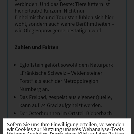
verbinden. Und das Beste: Tiere füttern ist
hier erlaubt! Kurzum: Nicht nur
Einheimische und Touristen fühlen sich hier
wohl, sondern auch wahre Berühmtheiten –
wie Oleg Popow gerne bestätigen wird.
Zahlen und Fakten
Egloffstein gehört sowohl dem Naturpark
„Fränkische Schweiz – Veldensteiner
Forst“ als auch der Metropolregion
Nürnberg an.
Das Freibad, gespeist aus eigener Quelle,
kann auf 24 Grad aufgeheizt werden.
Der Osterbrunnen im Ortsteil Bieberbach
steht wegen seiner Größe im Guinness-
Sofern Sie uns Ihre Einwilligung erteilen, verwenden
wir Cookies zur Nutzung unseres Webanalyse-Tools
Buch der Rekorde.
Matomo Analytics. Durch einen Klick auf den Button