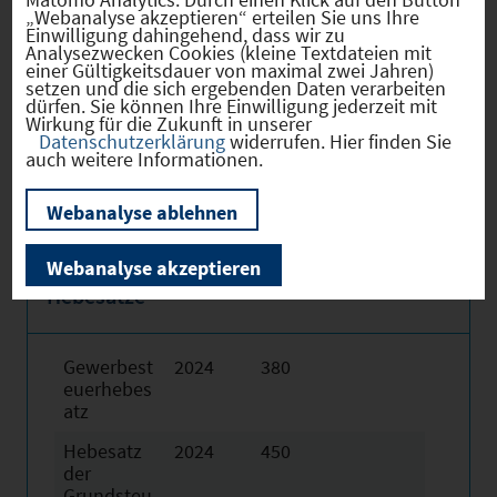
Egloffstein ist bekannt für sein leckeres
„Webanalyse akzeptieren“ erteilen Sie uns Ihre
Einwilligung dahingehend, dass wir zu
Brot.
Analysezwecken Cookies (kleine Textdateien mit
einer Gültigkeitsdauer von maximal zwei Jahren)
setzen und die sich ergebenden Daten verarbeiten
dürfen. Sie können Ihre Einwilligung jederzeit mit
Wirkung für die Zukunft in unserer
Weitere Informationen finden Sie
Datenschutzerklärung
widerrufen. Hier finden Sie
auch weitere Informationen.
obenstehend!
Webanalyse ablehnen
Webanalyse akzeptieren
Hebesätze
Gewerbest
2024
380
euerhebes
atz
Hebesatz
2024
450
der
Grundsteu