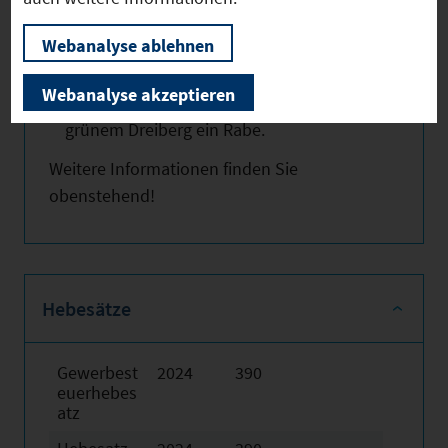
in Oberailsfeld.
Webanalyse ablehnen
Das Wappen der Gemeinde: Gespalten
von Rot und Gold; vorne ein silberner
Webanalyse akzeptieren
Ahornbaum mit drei Blättern; hinten auf
grünem Dreiberg ein Rabe.
Weitere Informationen finden Sie
obenstehend!
Hebesätze
Gewerbest
2024
390
euerhebes
atz