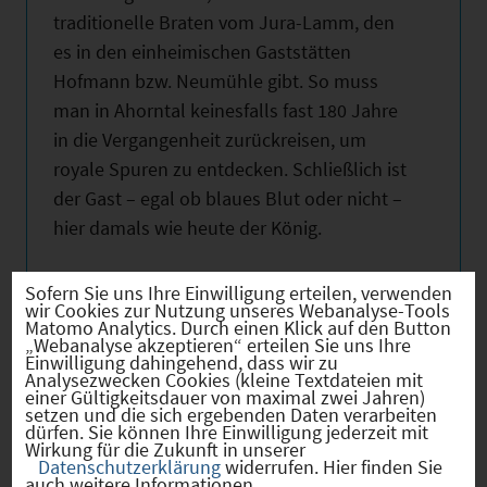
traditionelle Braten vom Jura-Lamm, den
es in den einheimischen Gaststätten
Hofmann bzw. Neumühle gibt. So muss
man in Ahorntal keinesfalls fast 180 Jahre
in die Vergangenheit zurückreisen, um
royale Spuren zu entdecken. Schließlich ist
der Gast – egal ob blaues Blut oder nicht –
hier damals wie heute der König.
Zahlen und Fakten
Sofern Sie uns Ihre Einwilligung erteilen, verwenden
wir Cookies zur Nutzung unseres Webanalyse-Tools
Matomo Analytics. Durch einen Klick auf den Button
Ahorntal wurde bereits um 850 erstmals
„Webanalyse akzeptieren“ erteilen Sie uns Ihre
Einwilligung dahingehend, dass wir zu
urkundlich erwähnt.
Analysezwecken Cookies (kleine Textdateien mit
Zu den regelmäßigen Festen und
einer Gültigkeitsdauer von maximal zwei Jahren)
setzen und die sich ergebenden Daten verarbeiten
Veranstaltungen zählen mehrere
dürfen. Sie können Ihre Einwilligung jederzeit mit
Wirkung für die Zukunft in unserer
Kirchweihen, der Mittelaltermarkt auf der
Datenschutzerklärung
widerrufen. Hier finden Sie
Burg Rabenstein und die Ewige Anbetung
auch weitere Informationen.