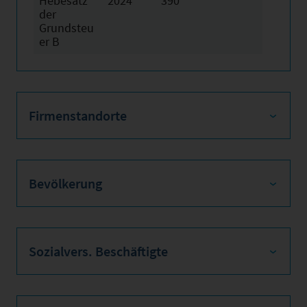
Hebesatz
2024
390
der
Grundsteu
er B
Firmenstandorte
Bevölkerung
Sozialvers. Beschäftigte