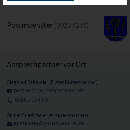
Postmuenster
(09277139)
Ansprechpartner vor Ort
Siegfried Reitmeier (Erster Bürgermeister)
poststelle@postmuenster.de
08561/9849-0
Reiner Friedlmeier (Ansprechpartner)
gemeinde@postmuenster.de