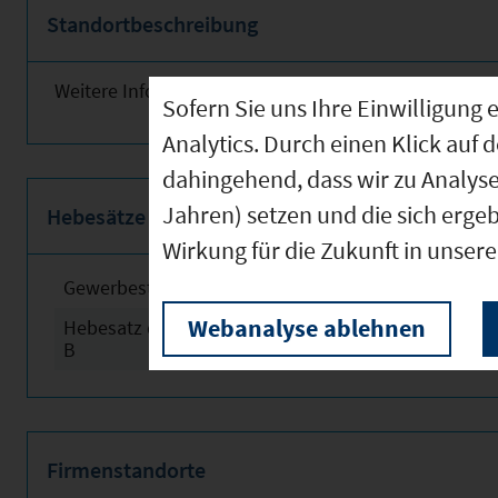
Standortbeschreibung
Weitere Informationen finden Sie obenstehend!
Sofern Sie uns Ihre Einwilligun
Analytics. Durch einen Klick auf 
dahingehend, dass wir zu Analys
Jahren) setzen und die sich erge
Hebesätze
Wirkung für die Zukunft in unser
Gewerbesteuerhebesatz
2024
Webanalyse ablehnen
Hebesatz der Grundsteuer
2024
B
Firmenstandorte