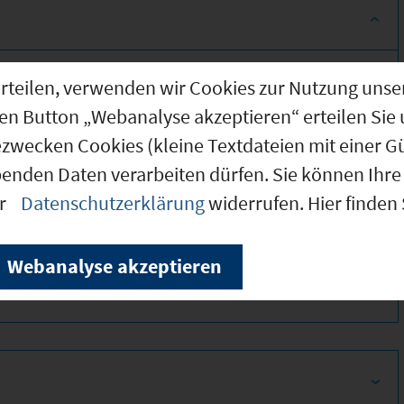
g erteilen, verwenden wir Cookies zur Nutzung u
den Button „Webanalyse akzeptieren“ erteilen Sie 
ezwecken Cookies (kleine Textdateien mit einer G
benden Daten verarbeiten dürfen. Sie können Ihre 
er
Datenschutzerklärung
widerrufen. Hier finden
350
Webanalyse akzeptieren
350