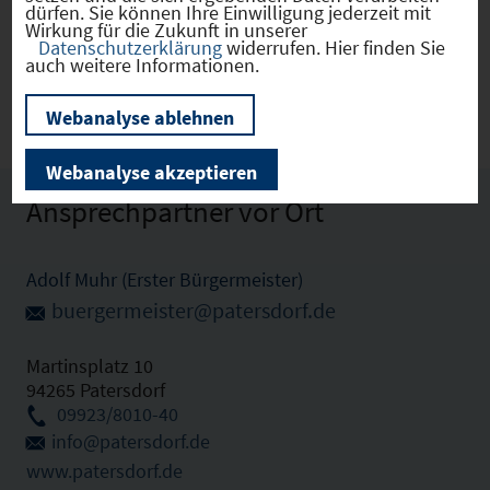
dürfen. Sie können Ihre Einwilligung jederzeit mit
Wirkung für die Zukunft in unserer
Datenschutzerklärung
widerrufen. Hier finden Sie
Patersdorf
(09276134)
auch weitere Informationen.
Webanalyse ablehnen
Webanalyse akzeptieren
Ansprechpartner vor Ort
Adolf Muhr (Erster Bürgermeister)
buergermeister@patersdorf.de
Martinsplatz 10
94265 Patersdorf
09923/8010-40
info@patersdorf.de
www.patersdorf.de