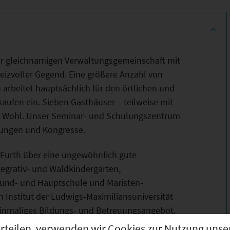
 der gleichnamigen Verwaltungsgemeinschaft mit
reizvoller Gegend. Eine größere Anzahl von
arbeitet hauptsächlich für den örtlichen und
aufen ein. Sieben Gasthäuser – teilweise mit
he Wohl. Unser Seminar- und Schulungszentrum
gungen und Kongresse.
 Furth über eine ungewöhnlich gute
ntegrativ- und Waldkindergarten,
rund- und Hauptschule und Maristen-
 Institut der Ludwigs-Maximiliansuniversität
einmaliges Bildungs- und Betreuungsangebot.
g erteilen, verwenden wir Cookies zur Nutzung u