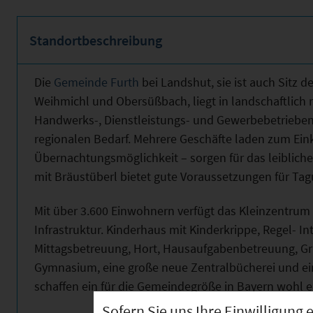
Standortbeschreibung
Die
Gemeinde Furth
bei Landshut, sie ist auch Sitz
Weihmichl und Obersüßbach, liegt in landschaftlich 
Handwerks-, Dienstleistungs- und Gewerbebetrieben 
regionalen Bedarf. Mehrere Geschäfte laden zum Eink
Übernachtungsmöglichkeit – sorgen für das leiblic
mit Bräustüberl bietet gute Voraussetzungen für Ta
Mit über 3.600 Einwohnern verfügt das Kleinzentrum
Infrastruktur. Kinderhaus mit Kinderkrippe, Regel- I
Mittagsbetreuung, Hort, Hausaufgabenbetreuung, G
Gymnasium, eine große neue Zentralbücherei und ein
schaffen ein für die Gemeindegröße in Bayern wohl 
Sofern Sie uns Ihre Einwilligun