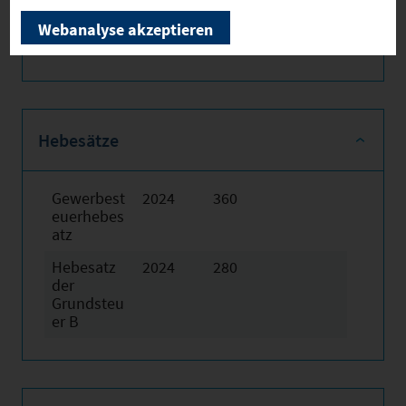
Webanalyse akzeptieren
Hebesätze
Gewerbest
2024
360
euerhebes
atz
Hebesatz
2024
280
der
Grundsteu
er B