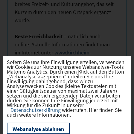
breites Freizeit- und Kulturangebot, das seit
Kurzem durch den neuen Ortspark ergänzt
wurde.
Beste Erreichbarkeit
– natürlich auch
online: Aktuelle Informationen findet man
im Internet unter
www.kirchheim-
heimstetten.de
und auch im sozialen
Sofern Sie uns Ihre Einwilligung erteilen, verwenden
wir Cookies zur Nutzung unseres Webanalyse-Tools
Netzwerk Facebook ist die
Matomo Analytics. Durch einen Klick auf den Button
„Webanalyse akzeptieren“ erteilen Sie uns Ihre
zukunftsorientierte Gemeinde vertreten
Einwilligung dahingehend, dass wir zu
www.facebook.com/kirchheim.heimstetten
.
Analysezwecken Cookies (kleine Textdateien mit
einer Gültigkeitsdauer von maximal zwei Jahren)
setzen und die sich ergebenden Daten verarbeiten
dürfen. Sie können Ihre Einwilligung jederzeit mit
Nehmen Sie mit uns Kontakt auf, wir
Wirkung für die Zukunft in unserer
überzeugen Sie gerne von unserem
Datenschutzerklärung
widerrufen. Hier finden Sie
auch weitere Informationen.
Standort.
Webanalyse ablehnen