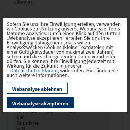
säumen.
Sofern Sie uns Ihre Einwilligung erteilen, verwenden
wir Cookies zur Nutzung unseres Webanalyse-Tools
Nutzen Sie nebenstehende Links für weitere
Matomo Analytics. Durch einen Klick auf den Button
Informationen!
„Webanalyse akzeptieren“ erteilen Sie uns Ihre
Einwilligung dahingehend, dass wir zu
Analysezwecken Cookies (kleine Textdateien mit
einer Gültigkeitsdauer von maximal zwei Jahren)
setzen und die sich ergebenden Daten verarbeiten
dürfen. Sie können Ihre Einwilligung jederzeit mit
Wirkung für die Zukunft in unserer
Hebesätze
Datenschutzerklärung
widerrufen. Hier finden Sie
auch weitere Informationen.
Webanalyse ablehnen
Gewerbest
2024
320
euerhebes
atz
Webanalyse akzeptieren
Hebesatz
2024
320
der
Grundsteu
er B